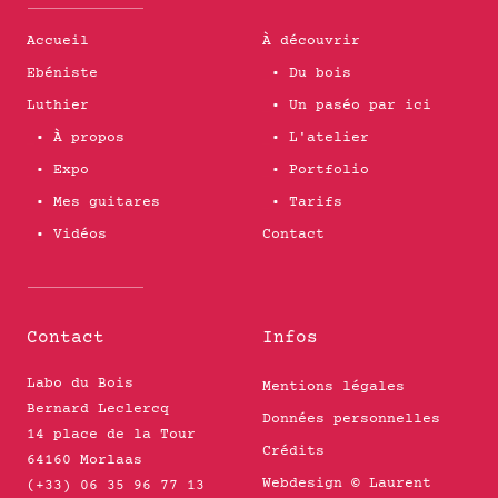
Accueil
À découvrir
Ebéniste
_
•
Du bois
Luthier
_
•
Un paséo par ici
_
•
À propos
_
•
L'atelier
_
•
Expo
_
•
Portfolio
_
•
Mes guitares
_
•
Tarifs
_
•
Vidéos
Contact
Contact
Infos
Labo du Bois
Mentions légales
Bernard Leclercq
Données personnelles
14 place de la Tour
Crédits
64160 Morlaas
Webdesign © Laurent
(+33) 06 35 96 77 13